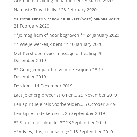
Ook online trainingen aanbieden?
3 March 2020
Namasté Travel is live!
23 February 2020
ᴅᴇ ᴇɴɪɢᴇ ʀᴇᴅᴇɴ ᴡᴀᴀʀᴏᴍ ᴊᴇ ᴊᴇ ɴɪᴇᴛ (ɢᴏᴇᴅ) ɢᴇɴᴏᴇɢ ᴠᴏᴇʟᴛ
21 February 2020
**Je mag hem of haar begraven **
24 January 2020
** Wie je werkelijk bent **
10 January 2020
Met Kerst open voor massage of healing
20
December 2019
** Gooi geen paarlen voor de zwijnen **
17
December 2019
De stem..
14 December 2019
Laat je energie weer stromen…
25 November 2019
Een spirituele reis voorbereiden…
5 October 2019
Een kijkje in de keuken…
25 September 2019
** Stap in je rolmodel **
23 September 2019
**Advies, tips, counseling**
18 September 2019