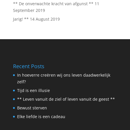
** De onverwachte kracht van afgunst **
11
September 2019
Jarig! **
14 August 2019
Recent Posts
In hoeverre creëren wij ons leven daadwerkelijk
zelf?
Tijd is een illusie
** Leven vanuit de ziel of leven vanuit de geest **
Bewust sterven
Elke liefde is een cadeau