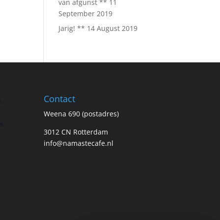
van afgunst **
11
September 2019
Jarig! **
14 August 2019
Contact
n
Weena 690 (postadres)
s.
3012 CN Rotterdam
info@namastecafe.nl