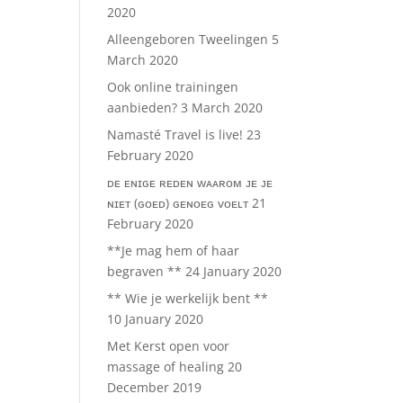
2020
Alleengeboren Tweelingen
5
March 2020
Ook online trainingen
aanbieden?
3 March 2020
Namasté Travel is live!
23
February 2020
ᴅᴇ ᴇɴɪɢᴇ ʀᴇᴅᴇɴ ᴡᴀᴀʀᴏᴍ ᴊᴇ ᴊᴇ
ɴɪᴇᴛ (ɢᴏᴇᴅ) ɢᴇɴᴏᴇɢ ᴠᴏᴇʟᴛ
21
February 2020
**Je mag hem of haar
begraven **
24 January 2020
** Wie je werkelijk bent **
10 January 2020
Met Kerst open voor
massage of healing
20
December 2019