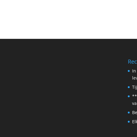
Rec
In
le
Ti
**
va
Be
El