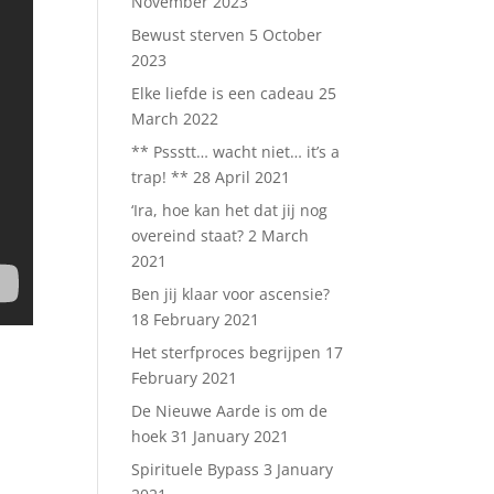
November 2023
Bewust sterven
5 October
2023
Elke liefde is een cadeau
25
March 2022
** Pssstt… wacht niet… it’s a
trap! **
28 April 2021
‘Ira, hoe kan het dat jij nog
overeind staat?
2 March
2021
Ben jij klaar voor ascensie?
18 February 2021
Het sterfproces begrijpen
17
February 2021
De Nieuwe Aarde is om de
hoek
31 January 2021
Spirituele Bypass
3 January