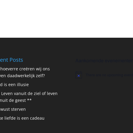
ent Posts
Aankomende evenemente
 hoeverre creëren wij ons
There are no upcoming event
ven daadwerkelijk zelf?
Notice
jd is een illusie
 Leven vanuit de ziel of leven
nuit de geest **
wust sterven
ke liefde is een cadeau