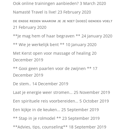
Ook online trainingen aanbieden?
3 March 2020
Namasté Travel is live!
23 February 2020
ᴅᴇ ᴇɴɪɢᴇ ʀᴇᴅᴇɴ ᴡᴀᴀʀᴏᴍ ᴊᴇ ᴊᴇ ɴɪᴇᴛ (ɢᴏᴇᴅ) ɢᴇɴᴏᴇɢ ᴠᴏᴇʟᴛ
21 February 2020
**Je mag hem of haar begraven **
24 January 2020
** Wie je werkelijk bent **
10 January 2020
Met Kerst open voor massage of healing
20
December 2019
** Gooi geen paarlen voor de zwijnen **
17
December 2019
De stem..
14 December 2019
Laat je energie weer stromen…
25 November 2019
Een spirituele reis voorbereiden…
5 October 2019
Een kijkje in de keuken…
25 September 2019
** Stap in je rolmodel **
23 September 2019
**Advies, tips, counseling**
18 September 2019