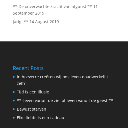
** De onverwachte kracht van afgunst **
11
September 2019
Jarig! **
14 August 2019
Recent Posts
In hoeverre creëren wij ons leven daadwerkelijk
zelf?
Tijd is een illusie
** Leven vanuit de ziel of leven vanuit de geest **
Bewust sterven
Elke liefde is een cadeau