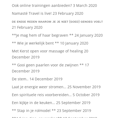
Ook online trainingen aanbieden?
3 March 2020
Namasté Travel is live!
23 February 2020
ᴅᴇ ᴇɴɪɢᴇ ʀᴇᴅᴇɴ ᴡᴀᴀʀᴏᴍ ᴊᴇ ᴊᴇ ɴɪᴇᴛ (ɢᴏᴇᴅ) ɢᴇɴᴏᴇɢ ᴠᴏᴇʟᴛ
21 February 2020
**Je mag hem of haar begraven **
24 January 2020
** Wie je werkelijk bent **
10 January 2020
Met Kerst open voor massage of healing
20
December 2019
** Gooi geen paarlen voor de zwijnen **
17
December 2019
De stem..
14 December 2019
Laat je energie weer stromen…
25 November 2019
Een spirituele reis voorbereiden…
5 October 2019
Een kijkje in de keuken…
25 September 2019
** Stap in je rolmodel **
23 September 2019