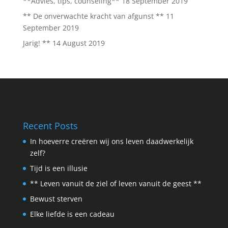
**Advies, tips, counseling**
18 September 2019
** De onverwachte kracht van afgunst **
11
September 2019
Jarig! **
14 August 2019
Recent Posts
In hoeverre creëren wij ons leven daadwerkelijk
zelf?
Tijd is een illusie
** Leven vanuit de ziel of leven vanuit de geest **
Bewust sterven
Elke liefde is een cadeau