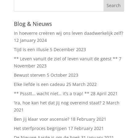
Blog & Nieuws
In hoeverre creëren wij ons leven daadwerkelijk zelf?
12 January 2024
Tijd is een illusie
5 December 2023
** Leven vanuit de ziel of leven vanuit de geest **
7
November 2023
Bewust sterven
5 October 2023
Elke liefde is een cadeau
25 March 2022
** Pssstt… wacht niet… it’s a trap! **
28 April 2021
‘Ira, hoe kan het dat jij nog overeind staat?
2 March
2021
Ben jij klaar voor ascensie?
18 February 2021
Het sterfproces begrijpen
17 February 2021
De Nieuwe Aarde is om de hoek
31 January 2021