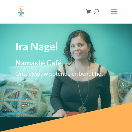
Ira Nagel
Namasté Café
Ontdek jouw potentie en benut het!