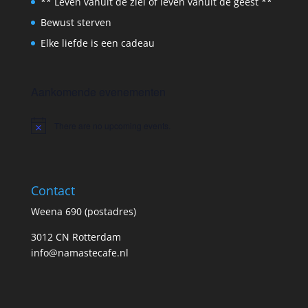
** Leven vanuit de ziel of leven vanuit de geest **
Bewust sterven
Elke liefde is een cadeau
Aankomende evenementen
There are no upcoming events.
Notice
Contact
Weena 690 (postadres)
3012 CN Rotterdam
info@namastecafe.nl