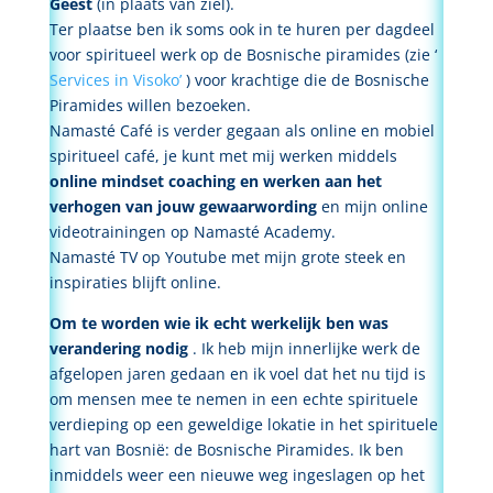
Geest
(in plaats van ziel).
Ter plaatse ben ik soms ook in te huren per dagdeel
voor spiritueel werk op de Bosnische piramides (zie ‘
Services in Visoko’
) voor krachtige die de Bosnische
Piramides willen bezoeken.
Namasté Café is verder gegaan als online en mobiel
spiritueel café, je kunt met mij werken middels
online mindset coaching en werken aan het
verhogen van jouw gewaarwording
en mijn online
videotrainingen op Namasté Academy.
Namasté TV op Youtube met mijn grote steek en
inspiraties blijft online.
Om te worden wie ik echt werkelijk ben was
verandering nodig
. Ik heb mijn innerlijke werk de
afgelopen jaren gedaan en ik voel dat het nu tijd is
om mensen mee te nemen in een echte spirituele
verdieping op een geweldige lokatie in het spirituele
hart van Bosnië: de Bosnische Piramides. Ik ben
inmiddels weer een nieuwe weg ingeslagen op het