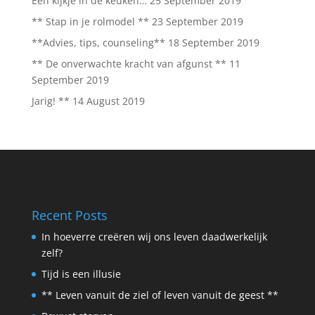
Een kijkje in de keuken…
25 September 2019
** Stap in je rolmodel **
23 September 2019
**Advies, tips, counseling**
18 September 2019
** De onverwachte kracht van afgunst **
11
September 2019
Jarig! **
14 August 2019
Recent Posts
In hoeverre creëren wij ons leven daadwerkelijk
zelf?
Tijd is een illusie
** Leven vanuit de ziel of leven vanuit de geest **