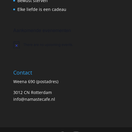
Bewust sterven
Elke liefde is een cadeau
Aankomende evenementen
There are no upcoming events.
Notice
Contact
Weena 690 (postadres)
3012 CN Rotterdam
info@namastecafe.nl