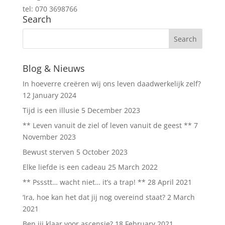
tel: 070 3698766
Search
Blog & Nieuws
In hoeverre creëren wij ons leven daadwerkelijk zelf?
12 January 2024
Tijd is een illusie
5 December 2023
** Leven vanuit de ziel of leven vanuit de geest **
7
November 2023
Bewust sterven
5 October 2023
Elke liefde is een cadeau
25 March 2022
** Pssstt… wacht niet… it’s a trap! **
28 April 2021
‘Ira, hoe kan het dat jij nog overeind staat?
2 March
2021
Ben jij klaar voor ascensie?
18 February 2021