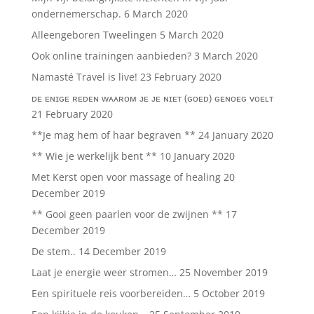
ondernemerschap.
6 March 2020
Alleengeboren Tweelingen
5 March 2020
Ook online trainingen aanbieden?
3 March 2020
Namasté Travel is live!
23 February 2020
ᴅᴇ ᴇɴɪɢᴇ ʀᴇᴅᴇɴ ᴡᴀᴀʀᴏᴍ ᴊᴇ ᴊᴇ ɴɪᴇᴛ (ɢᴏᴇᴅ) ɢᴇɴᴏᴇɢ ᴠᴏᴇʟᴛ
21 February 2020
**Je mag hem of haar begraven **
24 January 2020
** Wie je werkelijk bent **
10 January 2020
Met Kerst open voor massage of healing
20
December 2019
** Gooi geen paarlen voor de zwijnen **
17
December 2019
De stem..
14 December 2019
Laat je energie weer stromen…
25 November 2019
Een spirituele reis voorbereiden…
5 October 2019