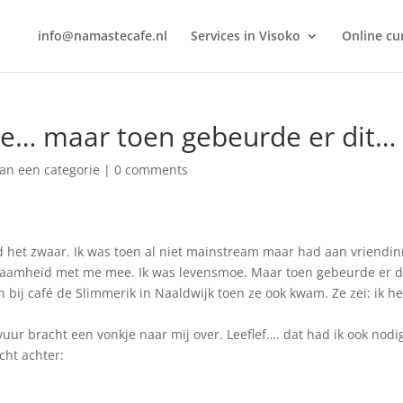
info@namastecafe.nl
Services in Visoko
Online c
oe… maar toen gebeurde er dit…
an een categorie
|
0 comments
ond het zwaar. Ik was toen al niet mainstream maar had aan vriendi
nzaamheid met me mee. Ik was levensmoe. Maar toen gebeurde er d
n bij café de Slimmerik in Naaldwijk toen ze ook kwam. Ze zei: ik h
vuur bracht een vonkje naar mij over. Leeflef…. dat had ik ook nodi
cht achter: