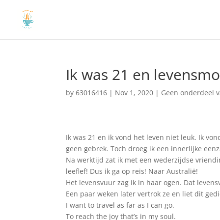
Ik was 21 en levensm
by
63016416
|
Nov 1, 2020
|
Geen onderdeel v
Ik was 21 en ik vond het leven niet leuk. Ik v
geen gebrek. Toch droeg ik een innerlijke ee
Na werktijd zat ik met een wederzijdse vriendi
leeflef! Dus ik ga op reis! Naar Australië!
Het levensvuur zag ik in haar ogen. Dat levens
Een paar weken later vertrok ze en liet dit gedi
I want to travel as far as I can go.
To reach the joy that’s in my soul.