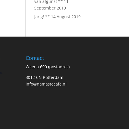
van afgunst **
11
September 2019
Jarig! **
14 August 2019
Contact
n
Weena 690 (postadres)
s.
3012 CN Rotterdam
info@namastecafe.nl