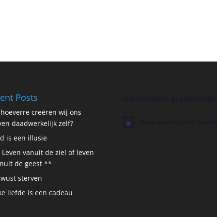
ent Posts
Aankomende evenemente
 hoeverre creëren wij ons
There are no upcoming event
ven daadwerkelijk zelf?
Notice
jd is een illusie
 Leven vanuit de ziel of leven
nuit de geest **
wust sterven
ke liefde is een cadeau