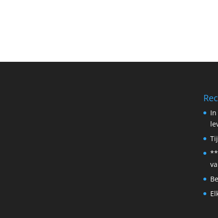
Rec
In
le
Ti
**
va
Be
El