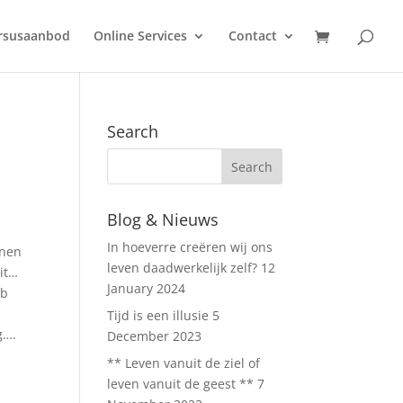
ursusaanbod
Online Services
Contact
Search
Blog & Nieuws
In hoeverre creëren wij ons
nnen
leven daadwerkelijk zelf?
12
it…
January 2024
eb
Tijd is een illusie
5
g….
December 2023
** Leven vanuit de ziel of
leven vanuit de geest **
7