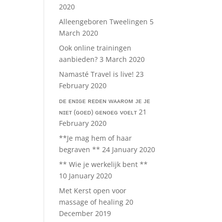
2020
Alleengeboren Tweelingen
5
March 2020
Ook online trainingen
aanbieden?
3 March 2020
Namasté Travel is live!
23
February 2020
ᴅᴇ ᴇɴɪɢᴇ ʀᴇᴅᴇɴ ᴡᴀᴀʀᴏᴍ ᴊᴇ ᴊᴇ
ɴɪᴇᴛ (ɢᴏᴇᴅ) ɢᴇɴᴏᴇɢ ᴠᴏᴇʟᴛ
21
February 2020
**Je mag hem of haar
begraven **
24 January 2020
** Wie je werkelijk bent **
10 January 2020
Met Kerst open voor
massage of healing
20
December 2019