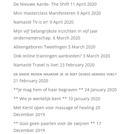
De Nieuwe Aarde- The Shift
11 April 2020
Mini masterclass Manifesteren
9 April 2020
Namasté TV is er!
9 April 2020
Mijn vijf belangrijkste inzichten in vijf jaar
ondernemerschap.
6 March 2020
Alleengeboren Tweelingen
5 March 2020
Ook online trainingen aanbieden?
3 March 2020
Namasté Travel is live!
23 February 2020
ᴅᴇ ᴇɴɪɢᴇ ʀᴇᴅᴇɴ ᴡᴀᴀʀᴏᴍ ᴊᴇ ᴊᴇ ɴɪᴇᴛ (ɢᴏᴇᴅ) ɢᴇɴᴏᴇɢ ᴠᴏᴇʟᴛ
21 February 2020
**Je mag hem of haar begraven **
24 January 2020
** Wie je werkelijk bent **
10 January 2020
Met Kerst open voor massage of healing
20
December 2019
** Gooi geen paarlen voor de zwijnen **
17
December 2019