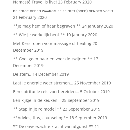
Namasté Travel is live!
23 February 2020
ᴅᴇ ᴇɴɪɢᴇ ʀᴇᴅᴇɴ ᴡᴀᴀʀᴏᴍ ᴊᴇ ᴊᴇ ɴɪᴇᴛ (ɢᴏᴇᴅ) ɢᴇɴᴏᴇɢ ᴠᴏᴇʟᴛ
21 February 2020
**Je mag hem of haar begraven **
24 January 2020
** Wie je werkelijk bent **
10 January 2020
Met Kerst open voor massage of healing
20
December 2019
** Gooi geen paarlen voor de zwijnen **
17
December 2019
De stem..
14 December 2019
Laat je energie weer stromen…
25 November 2019
Een spirituele reis voorbereiden…
5 October 2019
Een kijkje in de keuken…
25 September 2019
** Stap in je rolmodel **
23 September 2019
**Advies, tips, counseling**
18 September 2019
** De onverwachte kracht van afgunst **
11