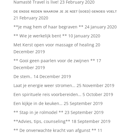
Namasté Travel is live!
23 February 2020
ᴅᴇ ᴇɴɪɢᴇ ʀᴇᴅᴇɴ ᴡᴀᴀʀᴏᴍ ᴊᴇ ᴊᴇ ɴɪᴇᴛ (ɢᴏᴇᴅ) ɢᴇɴᴏᴇɢ ᴠᴏᴇʟᴛ
21 February 2020
**Je mag hem of haar begraven **
24 January 2020
** Wie je werkelijk bent **
10 January 2020
Met Kerst open voor massage of healing
20
December 2019
** Gooi geen paarlen voor de zwijnen **
17
December 2019
De stem..
14 December 2019
Laat je energie weer stromen…
25 November 2019
Een spirituele reis voorbereiden…
5 October 2019
Een kijkje in de keuken…
25 September 2019
** Stap in je rolmodel **
23 September 2019
**Advies, tips, counseling**
18 September 2019
** De onverwachte kracht van afgunst **
11