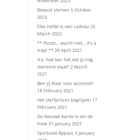
November 2023
Bewust sterven
5 October
2023
Elke liefde is een cadeau
25
March 2022
** Pssstt… wacht niet… it’s a
trap! **
28 April 2021
‘Ira, hoe kan het dat jij nog
overeind staat?
2 March
2021
Ben jij klaar voor ascensie?
18 February 2021
Het sterfproces begrijpen
17
February 2021
De Nieuwe Aarde is om de
hoek
31 January 2021
Spirituele Bypass
3 January