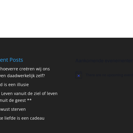
ent Posts
Aankomende evenemente
 hoeverre creëren wij ons
There are no upcoming event
ven daadwerkelijk zelf?
Notice
jd is een illusie
 Leven vanuit de ziel of leven
nuit de geest **
wust sterven
ke liefde is een cadeau