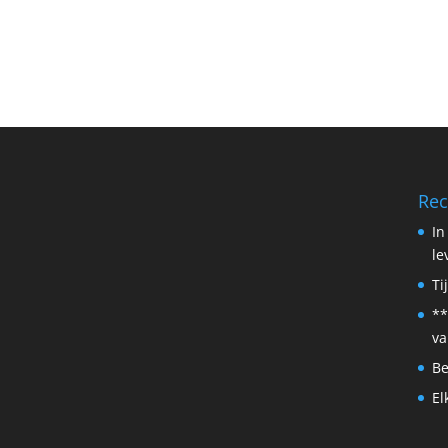
Rec
In
le
Ti
**
va
Be
El