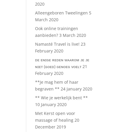
2020
Alleengeboren Tweelingen
5
March 2020
Ook online trainingen
aanbieden?
3 March 2020
Namasté Travel is live!
23
February 2020
ᴅᴇ ᴇɴɪɢᴇ ʀᴇᴅᴇɴ ᴡᴀᴀʀᴏᴍ ᴊᴇ ᴊᴇ
ɴɪᴇᴛ (ɢᴏᴇᴅ) ɢᴇɴᴏᴇɢ ᴠᴏᴇʟᴛ
21
February 2020
**Je mag hem of haar
begraven **
24 January 2020
** Wie je werkelijk bent **
10 January 2020
Met Kerst open voor
massage of healing
20
December 2019