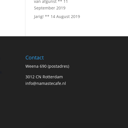
van afgunst **
11
September 2019
Jarig! **
14 August 2019
Contact
n
Weena 690 (postadres)
s.
3012 CN Rotterdam
info@namastecafe.nl