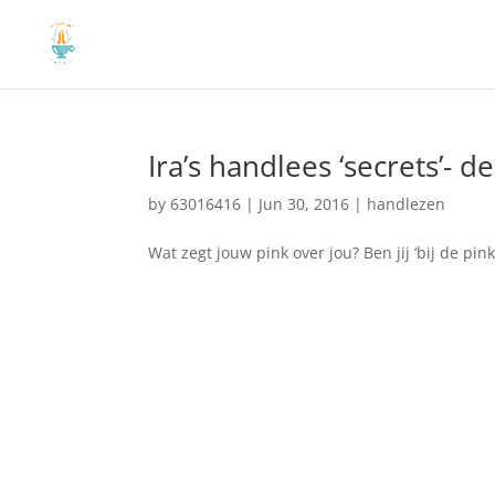
Ira’s handlees ‘secrets’- de
by
63016416
|
Jun 30, 2016
|
handlezen
Wat zegt jouw pink over jou? Ben jij ‘bij de pi