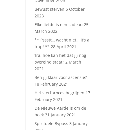
November 2023
Bewust sterven
5 October
2023
Elke liefde is een cadeau
25
March 2022
** Pssstt… wacht niet… it’s a
trap! **
28 April 2021
‘Ira, hoe kan het dat jij nog
overeind staat?
2 March
2021
Ben jij klaar voor ascensie?
18 February 2021
Het sterfproces begrijpen
17
February 2021
De Nieuwe Aarde is om de
hoek
31 January 2021
Spirituele Bypass
3 January