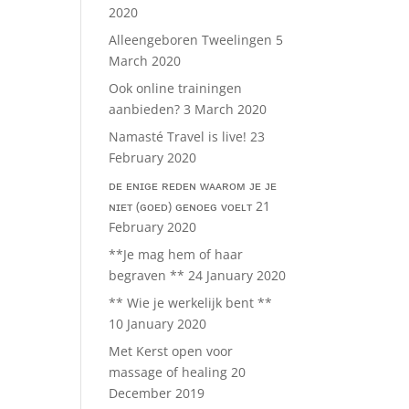
2020
Alleengeboren Tweelingen
5
March 2020
Ook online trainingen
aanbieden?
3 March 2020
Namasté Travel is live!
23
February 2020
ᴅᴇ ᴇɴɪɢᴇ ʀᴇᴅᴇɴ ᴡᴀᴀʀᴏᴍ ᴊᴇ ᴊᴇ
ɴɪᴇᴛ (ɢᴏᴇᴅ) ɢᴇɴᴏᴇɢ ᴠᴏᴇʟᴛ
21
February 2020
**Je mag hem of haar
begraven **
24 January 2020
** Wie je werkelijk bent **
10 January 2020
Met Kerst open voor
massage of healing
20
December 2019