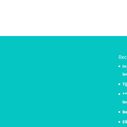
Rec
In
le
Ti
**
le
Be
El