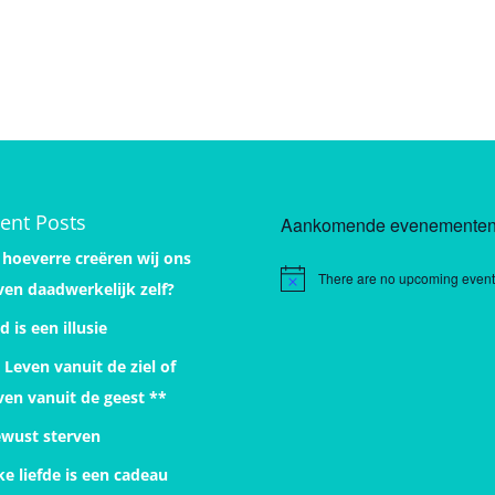
ent Posts
Aankomende evenemente
 hoeverre creëren wij ons
There are no upcoming event
Notice
ven daadwerkelijk zelf?
jd is een illusie
 Leven vanuit de ziel of
ven vanuit de geest **
wust sterven
ke liefde is een cadeau