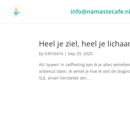
info@namastecafe.n
Heel je ziel, heel je lich
by
63016416
|
Sep 29, 2020
Als ‘queen’ in zelfheling kan ik je alles vertel
onbenut laten. Ik vertel je hoe ik ooit de dia
SLE, ervan herstelde om...