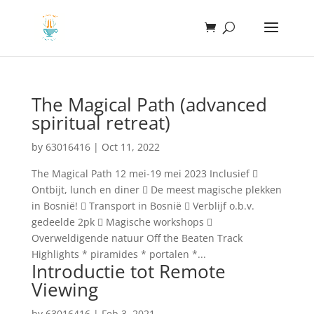
The Magical Path (advanced
spiritual retreat)
by
63016416
|
Oct 11, 2022
The Magical Path 12 mei-19 mei 2023 Inclusief 
Ontbijt, lunch en diner  De meest magische plekken
in Bosnië!  Transport in Bosnië  Verblijf o.b.v.
gedeelde 2pk  Magische workshops 
Overweldigende natuur Off the Beaten Track
Highlights * piramides * portalen *...
Introductie tot Remote
Viewing
by
63016416
|
Feb 3, 2021