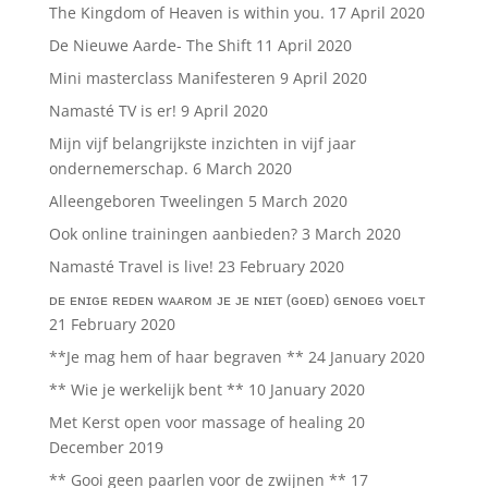
The Kingdom of Heaven is within you.
17 April 2020
De Nieuwe Aarde- The Shift
11 April 2020
Mini masterclass Manifesteren
9 April 2020
Namasté TV is er!
9 April 2020
Mijn vijf belangrijkste inzichten in vijf jaar
ondernemerschap.
6 March 2020
Alleengeboren Tweelingen
5 March 2020
Ook online trainingen aanbieden?
3 March 2020
Namasté Travel is live!
23 February 2020
ᴅᴇ ᴇɴɪɢᴇ ʀᴇᴅᴇɴ ᴡᴀᴀʀᴏᴍ ᴊᴇ ᴊᴇ ɴɪᴇᴛ (ɢᴏᴇᴅ) ɢᴇɴᴏᴇɢ ᴠᴏᴇʟᴛ
21 February 2020
**Je mag hem of haar begraven **
24 January 2020
** Wie je werkelijk bent **
10 January 2020
Met Kerst open voor massage of healing
20
December 2019
** Gooi geen paarlen voor de zwijnen **
17