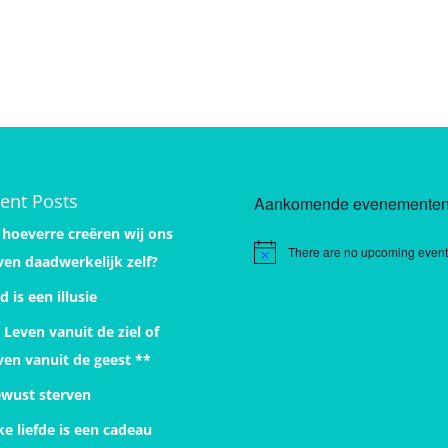
ent Posts
Aankomende evenemente
 hoeverre creëren wij ons
There are no upcoming event
Notice
ven daadwerkelijk zelf?
jd is een illusie
 Leven vanuit de ziel of
ven vanuit de geest **
wust sterven
ke liefde is een cadeau