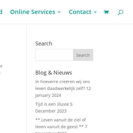
d
Online Services
Contact
Search
er
Blog & Nieuws
l
In hoeverre creëren wij ons
leven daadwerkelijk zelf?
12
January 2024
Tijd is een illusie
5
December 2023
** Leven vanuit de ziel of
leven vanuit de geest **
7