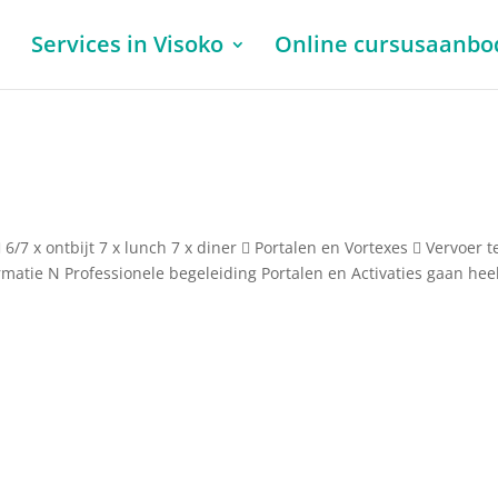
l
Services in Visoko
Online cursusaanbo
 6/7 x ontbijt 7 x lunch 7 x diner  Portalen en Vortexes  Vervoer t
ormatie N Professionele begeleiding Portalen en Activaties gaan hee