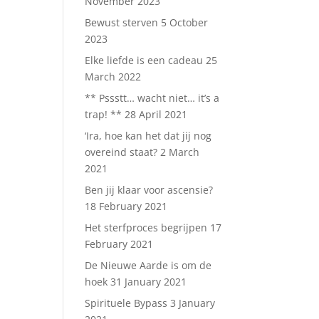
November 2023
Bewust sterven
5 October
2023
Elke liefde is een cadeau
25
March 2022
** Pssstt… wacht niet… it’s a
trap! **
28 April 2021
‘Ira, hoe kan het dat jij nog
overeind staat?
2 March
2021
Ben jij klaar voor ascensie?
18 February 2021
Het sterfproces begrijpen
17
February 2021
De Nieuwe Aarde is om de
hoek
31 January 2021
Spirituele Bypass
3 January