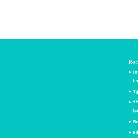
Rec
In
le
Ti
**
le
Be
El