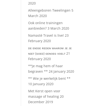
2020
Alleengeboren Tweelingen
5
March 2020
Ook online trainingen
aanbieden?
3 March 2020
Namasté Travel is live!
23
February 2020
ᴅᴇ ᴇɴɪɢᴇ ʀᴇᴅᴇɴ ᴡᴀᴀʀᴏᴍ ᴊᴇ ᴊᴇ
ɴɪᴇᴛ (ɢᴏᴇᴅ) ɢᴇɴᴏᴇɢ ᴠᴏᴇʟᴛ
21
February 2020
**Je mag hem of haar
begraven **
24 January 2020
** Wie je werkelijk bent **
10 January 2020
Met Kerst open voor
massage of healing
20
December 2019