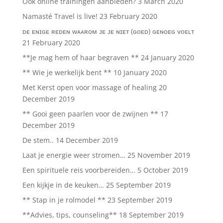
Ook online trainingen aanbieden?
3 March 2020
Namasté Travel is live!
23 February 2020
ᴅᴇ ᴇɴɪɢᴇ ʀᴇᴅᴇɴ ᴡᴀᴀʀᴏᴍ ᴊᴇ ᴊᴇ ɴɪᴇᴛ (ɢᴏᴇᴅ) ɢᴇɴᴏᴇɢ ᴠᴏᴇʟᴛ
21 February 2020
**Je mag hem of haar begraven **
24 January 2020
** Wie je werkelijk bent **
10 January 2020
Met Kerst open voor massage of healing
20
December 2019
** Gooi geen paarlen voor de zwijnen **
17
December 2019
De stem..
14 December 2019
Laat je energie weer stromen…
25 November 2019
Een spirituele reis voorbereiden…
5 October 2019
Een kijkje in de keuken…
25 September 2019
** Stap in je rolmodel **
23 September 2019
**Advies, tips, counseling**
18 September 2019