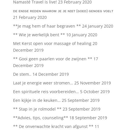
Namasté Travel is live!
23 February 2020
ᴅᴇ ᴇɴɪɢᴇ ʀᴇᴅᴇɴ ᴡᴀᴀʀᴏᴍ ᴊᴇ ᴊᴇ ɴɪᴇᴛ (ɢᴏᴇᴅ) ɢᴇɴᴏᴇɢ ᴠᴏᴇʟᴛ
21 February 2020
**Je mag hem of haar begraven **
24 January 2020
** Wie je werkelijk bent **
10 January 2020
Met Kerst open voor massage of healing
20
December 2019
** Gooi geen paarlen voor de zwijnen **
17
December 2019
De stem..
14 December 2019
Laat je energie weer stromen…
25 November 2019
Een spirituele reis voorbereiden…
5 October 2019
Een kijkje in de keuken…
25 September 2019
** Stap in je rolmodel **
23 September 2019
**Advies, tips, counseling**
18 September 2019
** De onverwachte kracht van afgunst **
11