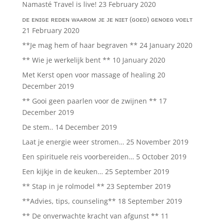
Namasté Travel is live!
23 February 2020
ᴅᴇ ᴇɴɪɢᴇ ʀᴇᴅᴇɴ ᴡᴀᴀʀᴏᴍ ᴊᴇ ᴊᴇ ɴɪᴇᴛ (ɢᴏᴇᴅ) ɢᴇɴᴏᴇɢ ᴠᴏᴇʟᴛ
21 February 2020
**Je mag hem of haar begraven **
24 January 2020
** Wie je werkelijk bent **
10 January 2020
Met Kerst open voor massage of healing
20
December 2019
** Gooi geen paarlen voor de zwijnen **
17
December 2019
De stem..
14 December 2019
Laat je energie weer stromen…
25 November 2019
Een spirituele reis voorbereiden…
5 October 2019
Een kijkje in de keuken…
25 September 2019
** Stap in je rolmodel **
23 September 2019
**Advies, tips, counseling**
18 September 2019
** De onverwachte kracht van afgunst **
11