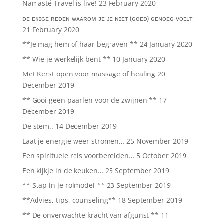
Namasté Travel is live!
23 February 2020
ᴅᴇ ᴇɴɪɢᴇ ʀᴇᴅᴇɴ ᴡᴀᴀʀᴏᴍ ᴊᴇ ᴊᴇ ɴɪᴇᴛ (ɢᴏᴇᴅ) ɢᴇɴᴏᴇɢ ᴠᴏᴇʟᴛ
21 February 2020
**Je mag hem of haar begraven **
24 January 2020
** Wie je werkelijk bent **
10 January 2020
Met Kerst open voor massage of healing
20
December 2019
** Gooi geen paarlen voor de zwijnen **
17
December 2019
De stem..
14 December 2019
Laat je energie weer stromen…
25 November 2019
Een spirituele reis voorbereiden…
5 October 2019
Een kijkje in de keuken…
25 September 2019
** Stap in je rolmodel **
23 September 2019
**Advies, tips, counseling**
18 September 2019
** De onverwachte kracht van afgunst **
11