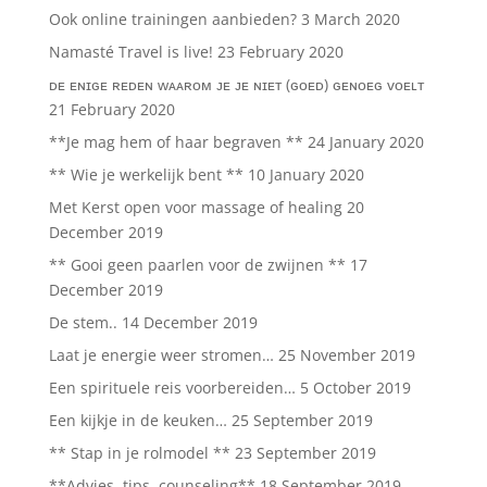
Ook online trainingen aanbieden?
3 March 2020
Namasté Travel is live!
23 February 2020
ᴅᴇ ᴇɴɪɢᴇ ʀᴇᴅᴇɴ ᴡᴀᴀʀᴏᴍ ᴊᴇ ᴊᴇ ɴɪᴇᴛ (ɢᴏᴇᴅ) ɢᴇɴᴏᴇɢ ᴠᴏᴇʟᴛ
21 February 2020
**Je mag hem of haar begraven **
24 January 2020
** Wie je werkelijk bent **
10 January 2020
Met Kerst open voor massage of healing
20
December 2019
** Gooi geen paarlen voor de zwijnen **
17
December 2019
De stem..
14 December 2019
Laat je energie weer stromen…
25 November 2019
Een spirituele reis voorbereiden…
5 October 2019
Een kijkje in de keuken…
25 September 2019
** Stap in je rolmodel **
23 September 2019
**Advies, tips, counseling**
18 September 2019