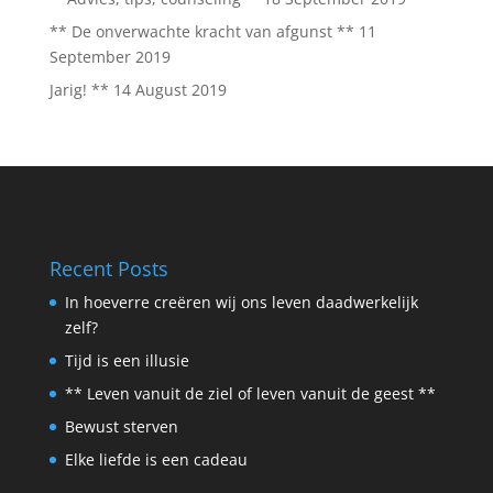
** De onverwachte kracht van afgunst **
11
September 2019
Jarig! **
14 August 2019
Recent Posts
In hoeverre creëren wij ons leven daadwerkelijk
zelf?
Tijd is een illusie
** Leven vanuit de ziel of leven vanuit de geest **
Bewust sterven
Elke liefde is een cadeau