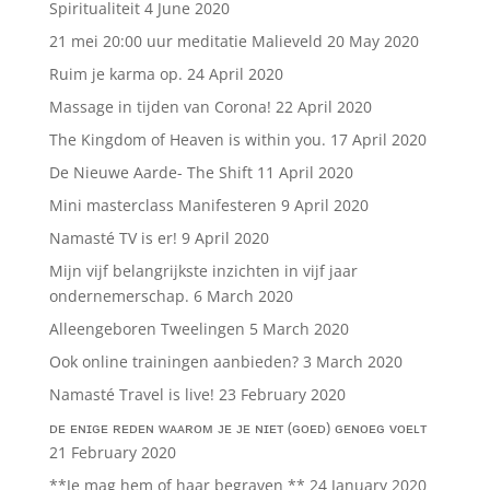
Spiritualiteit
4 June 2020
21 mei 20:00 uur meditatie Malieveld
20 May 2020
Ruim je karma op.
24 April 2020
Massage in tijden van Corona!
22 April 2020
The Kingdom of Heaven is within you.
17 April 2020
De Nieuwe Aarde- The Shift
11 April 2020
Mini masterclass Manifesteren
9 April 2020
Namasté TV is er!
9 April 2020
Mijn vijf belangrijkste inzichten in vijf jaar
ondernemerschap.
6 March 2020
Alleengeboren Tweelingen
5 March 2020
Ook online trainingen aanbieden?
3 March 2020
Namasté Travel is live!
23 February 2020
ᴅᴇ ᴇɴɪɢᴇ ʀᴇᴅᴇɴ ᴡᴀᴀʀᴏᴍ ᴊᴇ ᴊᴇ ɴɪᴇᴛ (ɢᴏᴇᴅ) ɢᴇɴᴏᴇɢ ᴠᴏᴇʟᴛ
21 February 2020
**Je mag hem of haar begraven **
24 January 2020