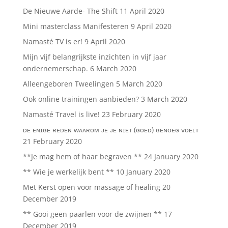
De Nieuwe Aarde- The Shift
11 April 2020
Mini masterclass Manifesteren
9 April 2020
Namasté TV is er!
9 April 2020
Mijn vijf belangrijkste inzichten in vijf jaar
ondernemerschap.
6 March 2020
Alleengeboren Tweelingen
5 March 2020
Ook online trainingen aanbieden?
3 March 2020
Namasté Travel is live!
23 February 2020
ᴅᴇ ᴇɴɪɢᴇ ʀᴇᴅᴇɴ ᴡᴀᴀʀᴏᴍ ᴊᴇ ᴊᴇ ɴɪᴇᴛ (ɢᴏᴇᴅ) ɢᴇɴᴏᴇɢ ᴠᴏᴇʟᴛ
21 February 2020
**Je mag hem of haar begraven **
24 January 2020
** Wie je werkelijk bent **
10 January 2020
Met Kerst open voor massage of healing
20
December 2019
** Gooi geen paarlen voor de zwijnen **
17
December 2019