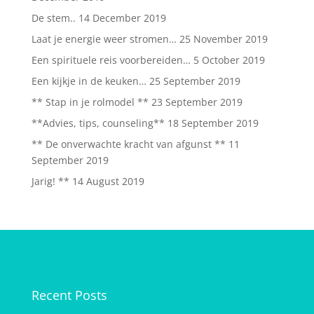
De stem..
14 December 2019
Laat je energie weer stromen…
25 November 2019
Een spirituele reis voorbereiden…
5 October 2019
Een kijkje in de keuken…
25 September 2019
** Stap in je rolmodel **
23 September 2019
**Advies, tips, counseling**
18 September 2019
** De onverwachte kracht van afgunst **
11
September 2019
Jarig! **
14 August 2019
Recent Posts