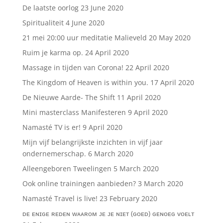
De laatste oorlog
23 June 2020
Spiritualiteit
4 June 2020
21 mei 20:00 uur meditatie Malieveld
20 May 2020
Ruim je karma op.
24 April 2020
Massage in tijden van Corona!
22 April 2020
The Kingdom of Heaven is within you.
17 April 2020
De Nieuwe Aarde- The Shift
11 April 2020
Mini masterclass Manifesteren
9 April 2020
Namasté TV is er!
9 April 2020
Mijn vijf belangrijkste inzichten in vijf jaar
ondernemerschap.
6 March 2020
Alleengeboren Tweelingen
5 March 2020
Ook online trainingen aanbieden?
3 March 2020
Namasté Travel is live!
23 February 2020
ᴅᴇ ᴇɴɪɢᴇ ʀᴇᴅᴇɴ ᴡᴀᴀʀᴏᴍ ᴊᴇ ᴊᴇ ɴɪᴇᴛ (ɢᴏᴇᴅ) ɢᴇɴᴏᴇɢ ᴠᴏᴇʟᴛ