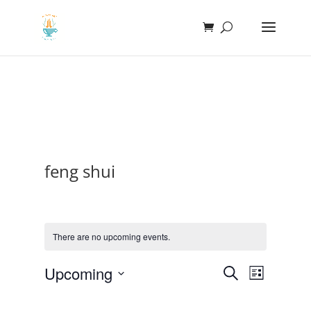
feng shui
There are no upcoming events.
Events
Event
Upcoming
Search
List
Views
Search
Select
Navigat
and
date.