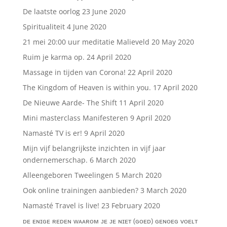
De laatste oorlog
23 June 2020
Spiritualiteit
4 June 2020
21 mei 20:00 uur meditatie Malieveld
20 May 2020
Ruim je karma op.
24 April 2020
Massage in tijden van Corona!
22 April 2020
The Kingdom of Heaven is within you.
17 April 2020
De Nieuwe Aarde- The Shift
11 April 2020
Mini masterclass Manifesteren
9 April 2020
Namasté TV is er!
9 April 2020
Mijn vijf belangrijkste inzichten in vijf jaar
ondernemerschap.
6 March 2020
Alleengeboren Tweelingen
5 March 2020
Ook online trainingen aanbieden?
3 March 2020
Namasté Travel is live!
23 February 2020
ᴅᴇ ᴇɴɪɢᴇ ʀᴇᴅᴇɴ ᴡᴀᴀʀᴏᴍ ᴊᴇ ᴊᴇ ɴɪᴇᴛ (ɢᴏᴇᴅ) ɢᴇɴᴏᴇɢ ᴠᴏᴇʟᴛ