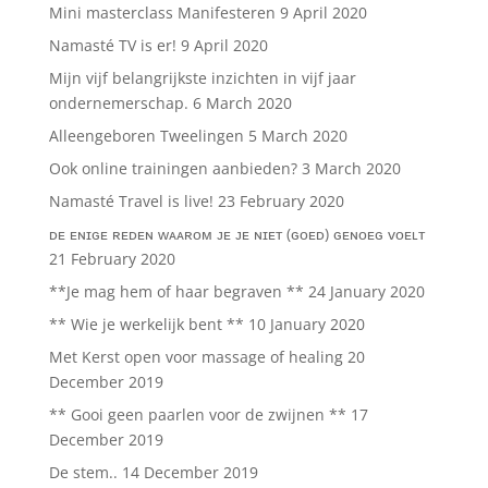
Mini masterclass Manifesteren
9 April 2020
Namasté TV is er!
9 April 2020
Mijn vijf belangrijkste inzichten in vijf jaar
ondernemerschap.
6 March 2020
Alleengeboren Tweelingen
5 March 2020
Ook online trainingen aanbieden?
3 March 2020
Namasté Travel is live!
23 February 2020
ᴅᴇ ᴇɴɪɢᴇ ʀᴇᴅᴇɴ ᴡᴀᴀʀᴏᴍ ᴊᴇ ᴊᴇ ɴɪᴇᴛ (ɢᴏᴇᴅ) ɢᴇɴᴏᴇɢ ᴠᴏᴇʟᴛ
21 February 2020
**Je mag hem of haar begraven **
24 January 2020
** Wie je werkelijk bent **
10 January 2020
Met Kerst open voor massage of healing
20
December 2019
** Gooi geen paarlen voor de zwijnen **
17
December 2019
De stem..
14 December 2019