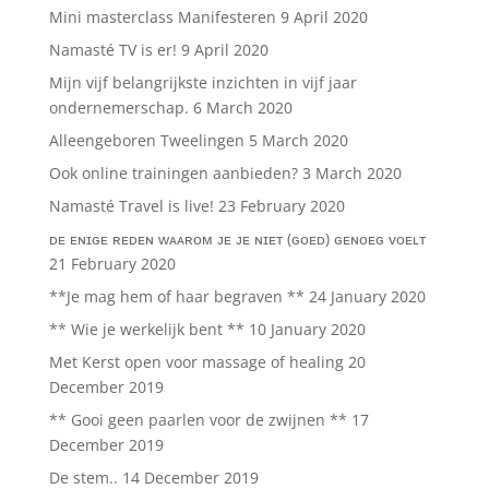
Mini masterclass Manifesteren
9 April 2020
Namasté TV is er!
9 April 2020
Mijn vijf belangrijkste inzichten in vijf jaar
ondernemerschap.
6 March 2020
Alleengeboren Tweelingen
5 March 2020
Ook online trainingen aanbieden?
3 March 2020
Namasté Travel is live!
23 February 2020
ᴅᴇ ᴇɴɪɢᴇ ʀᴇᴅᴇɴ ᴡᴀᴀʀᴏᴍ ᴊᴇ ᴊᴇ ɴɪᴇᴛ (ɢᴏᴇᴅ) ɢᴇɴᴏᴇɢ ᴠᴏᴇʟᴛ
21 February 2020
**Je mag hem of haar begraven **
24 January 2020
** Wie je werkelijk bent **
10 January 2020
Met Kerst open voor massage of healing
20
December 2019
** Gooi geen paarlen voor de zwijnen **
17
December 2019
De stem..
14 December 2019