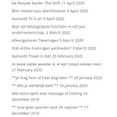
De Nieuwe Aarde- The Shift
11 April 2020
Mini masterclass Manifesteren
9 April 2020
Namasté TV is er!
9 April 2020
Mijn vijf belangrijkste inzichten in vijf jaar
ondernemerschap.
6 March 2020
Alleengeboren Tweelingen
5 March 2020
Ook online trainingen aanbieden?
3 March 2020
Namasté Travel is live!
23 February 2020
ᴅᴇ ᴇɴɪɢᴇ ʀᴇᴅᴇɴ ᴡᴀᴀʀᴏᴍ ᴊᴇ ᴊᴇ ɴɪᴇᴛ (ɢᴏᴇᴅ) ɢᴇɴᴏᴇɢ ᴠᴏᴇʟᴛ
21 February 2020
**Je mag hem of haar begraven **
24 January 2020
** Wie je werkelijk bent **
10 January 2020
Met Kerst open voor massage of healing
20
December 2019
** Gooi geen paarlen voor de zwijnen **
17
December 2019