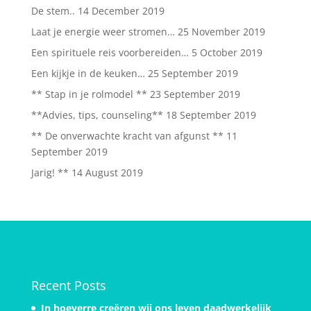
De stem..
14 December 2019
Laat je energie weer stromen…
25 November 2019
Een spirituele reis voorbereiden…
5 October 2019
Een kijkje in de keuken…
25 September 2019
** Stap in je rolmodel **
23 September 2019
**Advies, tips, counseling**
18 September 2019
** De onverwachte kracht van afgunst **
11
September 2019
Jarig! **
14 August 2019
Recent Posts
In hoeverre creëren wij ons leven daadwerkelijk