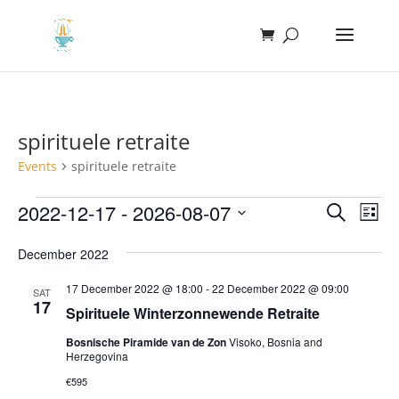
spirituele retraite
Events
spirituele retraite
Events
Events
Eve
2022-12-17
 - 
2026-08-07
Search
List
Vie
Search
Select
Nav
and
December 2022
date.
Views
17 December 2022 @ 18:00
-
22 December 2022 @ 09:00
SAT
Naviga
17
Spirituele Winterzonnewende Retraite
Bosnische Piramide van de Zon
Visoko, Bosnia and
Herzegovina
€595